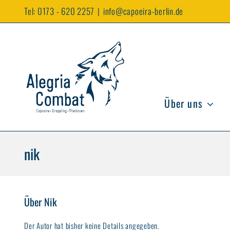
Zum
Tel:
0173 - 620 2257
|
info@capoeira-berlin.de
Inhalt
springen
Über uns
nik
Über Nik
Der Autor hat bisher keine Details angegeben.