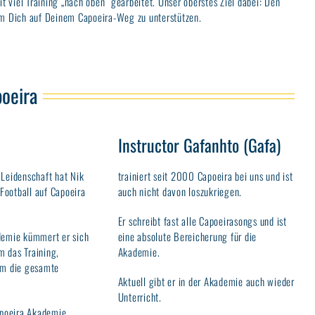
t viel Training „nach oben“ gearbeitet. Unser oberstes Ziel dabei: Den
um Dich auf Deinem Capoeira-Weg zu unterstützen.
oeira
Instructor Gafanhto (Gafa)
 Leidenschaft hat Nik
trainiert seit 2000 Capoeira bei uns und ist
ootball auf Capoeira
auch nicht davon loszukriegen.
Er schreibt fast alle Capoeirasongs und ist
demie kümmert er sich
eine absolute Bereicherung für die
 das Training,
Akademie.
um die gesamte
Aktuell gibt er in der Akademie auch wieder
Unterricht.
Capoeira Akademie