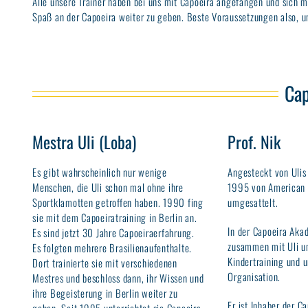
Alle unsere Trainer haben bei uns mit Capoeira angefangen und sich mi
Spaß an der Capoeira weiter zu geben. Beste Voraussetzungen also, 
Cap
Mestra Uli (Loba)
Prof. Nik
Es gibt wahrscheinlich nur wenige
Angesteckt von Ulis
Menschen, die Uli schon mal ohne ihre
1995 von American F
Sportklamotten getroffen haben. 1990 fing
umgesattelt.
sie mit dem Capoeiratraining in Berlin an.
In der Capoeira Aka
Es sind jetzt 30 Jahre Capoeiraerfahrung.
zusammen mit Uli um
Es folgten mehrere Brasilienaufenthalte.
Kindertraining und 
Dort trainierte sie mit verschiedenen
Organisation.
Mestres und beschloss dann, ihr Wissen und
ihre Begeisterung in Berlin weiter zu
Er ist Inhaber der 