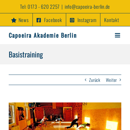
Zum
Tel:
0173 - 620 2257
|
info@capoeira-berlin.de
Inhalt
springen
News
Facebook
Instagram
Kontakt
Capoeira Akademie Berlin
Basistraining
Zurück
Weiter
View
Larger
Image